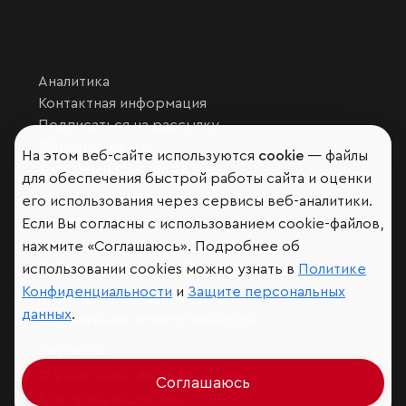
Аналитика
Контактная информация
Подписаться на рассылку
Обратная связь
На этом веб-сайте используются
cookie
— файлы
Участники рэнкингов
для обеспечения быстрой работы сайта и оценки
Мы в социальных сетях и мессенджерах
его использования через сервисы веб-аналитики.
VK
Если Вы согласны с использованием cookie-файлов,
RAEX Образование –
Telegram
,
Max
нажмите «Соглашаюсь». Подробнее об
RAEX Sustainability –
Telegram
,
Max
использовании cookies можно узнать в
Политике
Конфиденциальности
и
Защите персональных
Защита персональных данных
данных
.
Ограничение ответственности
Copyright
© 2026 ООО «РАЭКС»
Соглашаюсь
Все права защищены