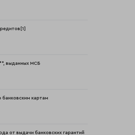
кредитов[1]
**, выданных МСБ
о банковским картам
ода от выдачи банковских гарантий