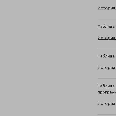
История 
Таблица 
История 
Таблица 
История 
Таблица 
програм
История 