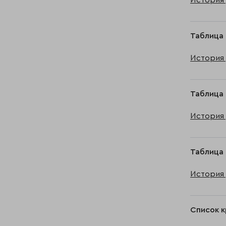
История 
Таблица 
История 
Таблица 
История 
Таблица 
История 
Список к