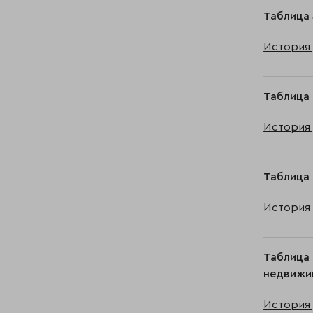
Таблица 
История 
Таблица 
История 
Таблица 
История 
Таблица 
недвижим
История 