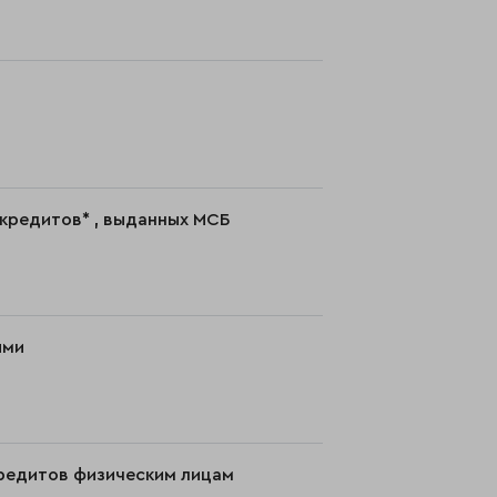
 кредитов* , выданных МСБ
ыми
кредитов физическим лицам