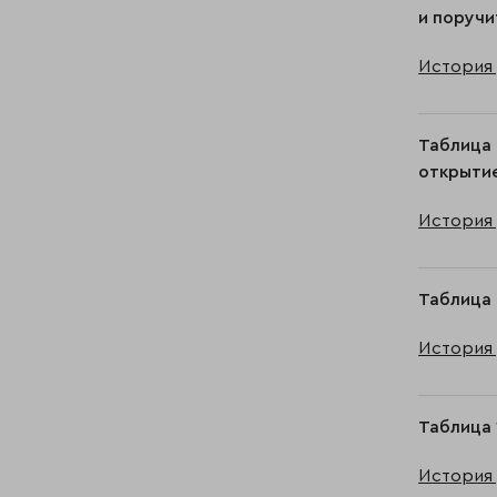
и поручи
История 
Таблица 
открытие
История 
Таблица 
История 
Таблица 
История 