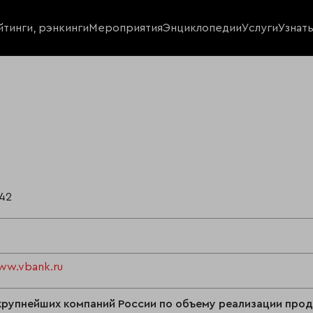
йтинги, рэнкинги
Мероприятия
Энциклопедии
Услуги
Узнат
42
ww.vbank.ru
крупнейших компаний России по объему реализации про