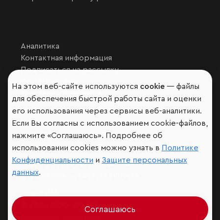
Аналитика
Контактная информация
Подписаться на рассылку
Обратная связь
На этом веб-сайте используются
cookie
— файлы
Участники рэнкингов
для обеспечения быстрой работы сайта и оценки
Мы в социальных сетях и мессенджерах
его использования через сервисы веб-аналитики.
VK
Если Вы согласны с использованием cookie-файлов,
RAEX Образование –
Telegram
,
Max
нажмите «Соглашаюсь». Подробнее об
RAEX Sustainability –
Telegram
,
Max
использовании cookies можно узнать в
Политике
Конфиденциальности
и
Защите персональных
Защита персональных данных
данных
.
Ограничение ответственности
Copyright
© 2026 ООО «РАЭКС»
Соглашаюсь
Все права защищены